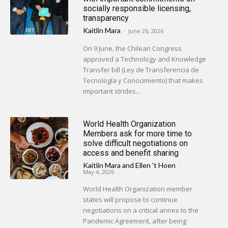
socially responsible licensing,
transparency
Kaitlin Mara
-
June 26, 2026
On 9 June, the Chilean Congress
approved a Technology and Knowledge
Transfer bill (Ley de Transferencia de
Tecnología y Conocimiento) that makes
important strides...
World Health Organization
Members ask for more time to
solve difficult negotiations on
access and benefit sharing
Kaitlin Mara
and
Ellen 't Hoen
-
May 4, 2026
World Health Organization member
states will propose to continue
negotiations on a critical annex to the
Pandemic Agreement, after being