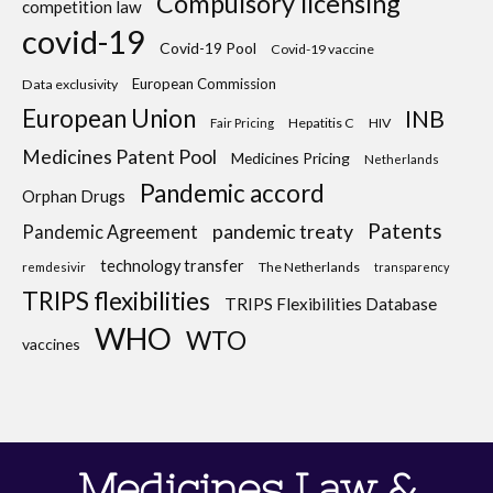
Compulsory licensing
competition law
covid-19
Covid-19 Pool
Covid-19 vaccine
European Commission
Data exclusivity
European Union
INB
Hepatitis C
HIV
Fair Pricing
Medicines Patent Pool
Medicines Pricing
Netherlands
Pandemic accord
Orphan Drugs
Patents
pandemic treaty
Pandemic Agreement
technology transfer
The Netherlands
remdesivir
transparency
TRIPS flexibilities
TRIPS Flexibilities Database
WHO
WTO
vaccines
Medicines Law &