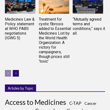
Medicines Law &
Treatment for
“Mutually agreed
Policy statement
cystic fibrosis
terms and
at WHO PABS
added to Essential
conditions,” says it
negotiations
Medicines List by
all.
(IGWG 5)
the World Health
Organization: A
victory for
campaigners,
though prices still
‘toxic’
Articles by Topic
Access to Medicines
C-TAP
Cancer