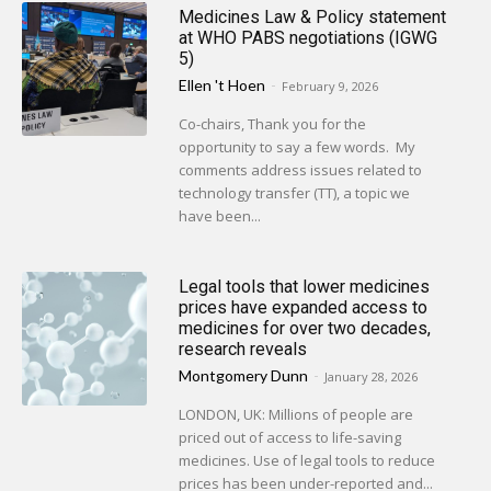
Medicines Law & Policy statement
at WHO PABS negotiations (IGWG
5)
Ellen 't Hoen
-
February 9, 2026
Co-chairs, Thank you for the
opportunity to say a few words. My
comments address issues related to
technology transfer (TT), a topic we
have been...
Legal tools that lower medicines
prices have expanded access to
medicines for over two decades,
research reveals
Montgomery Dunn
-
January 28, 2026
LONDON, UK: Millions of people are
priced out of access to life-saving
medicines. Use of legal tools to reduce
prices has been under-reported and...