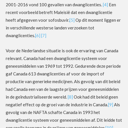
2001-2016 vond 100 gevallen van dwanglicenties.
[4]
Een
recent voorbeeld betreft Maleisië dat een dwanglicentie
heeft afgegeven voor sofosbuvir.
[5]
Op dit moment liggen er
in verschillende westerse landen verzoeken tot
dwanglicenties.
[6]
[7]
Voor de Nederlandse situatie is ook de ervaring van Canada
relevant. Canada had een dwanglicentie systeem voor
geneesmiddelen van 1969 tot 1992. Gedurende deze periode
gaf Canada 613 dwanglicenties af voor de import of
productie van generieke medicijnen. Als gevolg van dit beleid
had Canada een van de laagste prijzen voor geneesmiddelen
in de geïndustrialiseerde wereld.
[8]
Ook had dit beleid geen
negatief effect op de groei van de industrie in Canada.
[9]
Als
gevolg van de NAFTA schafte Canada in 1993 het
dwanglicentie systeem voor geneesmiddelen af. Dit leidde tot
een snelle toename in de prijzen van geneesmiddelen.
[10]