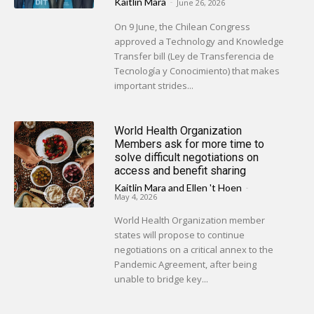
Kaitlin Mara
-
June 26, 2026
On 9 June, the Chilean Congress
approved a Technology and Knowledge
Transfer bill (Ley de Transferencia de
Tecnología y Conocimiento) that makes
important strides...
World Health Organization
Members ask for more time to
solve difficult negotiations on
access and benefit sharing
Kaitlin Mara
and
Ellen 't Hoen
-
May 4, 2026
World Health Organization member
states will propose to continue
negotiations on a critical annex to the
Pandemic Agreement, after being
unable to bridge key...