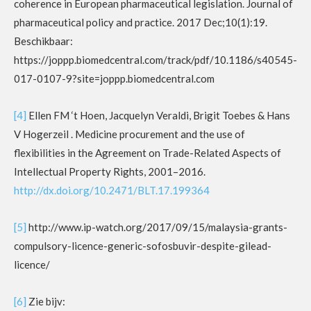
coherence in European pharmaceutical legislation. Journal of
pharmaceutical policy and practice. 2017 Dec;10(1):19.
Beschikbaar:
https://joppp.biomedcentral.com/track/pdf/10.1186/s40545-
017-0107-9?site=joppp.biomedcentral.com
[4]
Ellen FM ‘t Hoen, Jacquelyn Veraldi, Brigit Toebes & Hans
V Hogerzeil . Medicine procurement and the use of
flexibilities in the Agreement on Trade-Related Aspects of
Intellectual Property Rights, 2001–2016.
http://dx.doi.org/10.2471/BLT.17.199364
[5]
http://www.ip-watch.org/2017/09/15/malaysia-grants-
compulsory-licence-generic-sofosbuvir-despite-gilead-
licence/
[6]
Zie bijv: