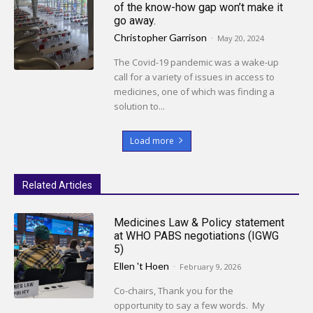
of the know-how gap won’t make it
go away.
Christopher Garrison
-
May 20, 2024
The Covid-19 pandemic was a wake-up
call for a variety of issues in access to
medicines, one of which was finding a
solution to...
Load more
Related Articles
Medicines Law & Policy statement
at WHO PABS negotiations (IGWG
5)
Ellen 't Hoen
-
February 9, 2026
Co-chairs, Thank you for the
opportunity to say a few words. My